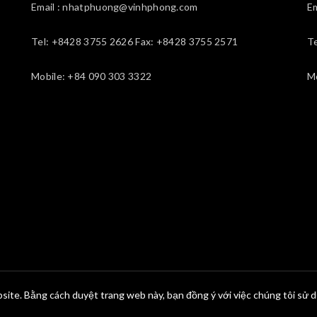
Email : nhatphuong@vinhphong.com
E
Tel: +8428 3755 2626 Fax: +8428 3755 2571
T
Mobile: +84 090 303 3322
M
site. Bằng cách duyệt trang web này, bạn đồng ý với việc chúng tôi sử 
© 2026
Vĩnh Phong
. All rights reserved