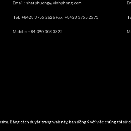
Email : nhatphuong@vinhphong.com
E
Tel: +8428 3755 2626 Fax: +8428 3755 2571
T
Mobile: +84 090 303 3322
M
site. Bằng cách duyệt trang web này, bạn đồng ý với việc chúng tôi sử 
© 2026
Vĩnh Phong
. All rights reserved