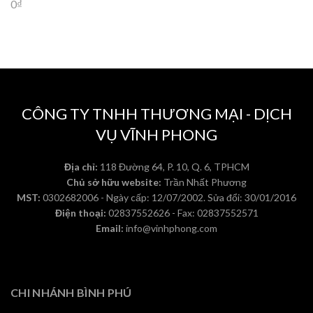
0
₫
CÔNG TY TNHH THƯƠNG MẠI - DỊCH
VỤ VĨNH PHONG
Địa chỉ:
118 Đường 64, P. 10, Q. 6, TPHCM
Chủ sở hữu website:
Trần Nhất Phương
MST:
0302682006 - Ngày cấp: 12/07/2002. Sửa đổi: 30/01/2016
Điện thoại:
02837552626 - Fax: 02837552571
Email:
info@vinhphong.com
CHI NHÁNH BÌNH PHÚ