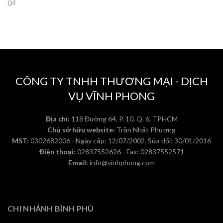
0
₫
CÔNG TY TNHH THƯƠNG MẠI - DỊCH
VỤ VĨNH PHONG
Địa chỉ:
118 Đường 64, P. 10, Q. 6, TPHCM
Chủ sở hữu website:
Trần Nhất Phương
MST:
0302682006 - Ngày cấp: 12/07/2002. Sửa đổi: 30/01/2016
Điện thoại:
02837552626 - Fax: 02837552571
Email:
info@vinhphong.com
CHI NHÁNH BÌNH PHÚ