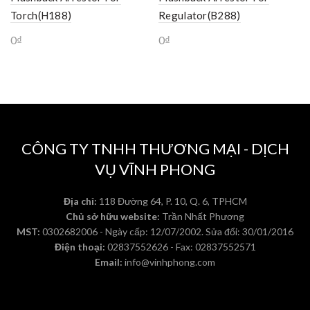
Torch(H188)
Regulator(B288)
0
₫
0
₫
CÔNG TY TNHH THƯƠNG MẠI - DỊCH
VỤ VĨNH PHONG
Địa chỉ:
118 Đường 64, P. 10, Q. 6, TPHCM
Chủ sở hữu website:
Trần Nhất Phương
MST:
0302682006 - Ngày cấp: 12/07/2002. Sửa đổi: 30/01/2016
Điện thoại:
02837552626 - Fax: 02837552571
Email:
info@vinhphong.com