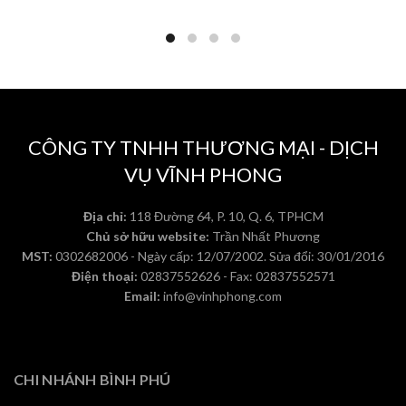
CÔNG TY TNHH THƯƠNG MẠI - DỊCH
VỤ VĨNH PHONG
Địa chỉ:
118 Đường 64, P. 10, Q. 6, TPHCM
Chủ sở hữu website:
Trần Nhất Phương
MST:
0302682006 - Ngày cấp: 12/07/2002. Sửa đổi: 30/01/2016
Điện thoại:
02837552626 - Fax: 02837552571
Email:
info@vinhphong.com
CHI NHÁNH BÌNH PHÚ