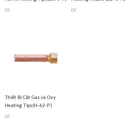
0
₫
0
₫
Thiết Bị Cắt Gas và Oxy
Heating Tips(H-62-P)
0
₫