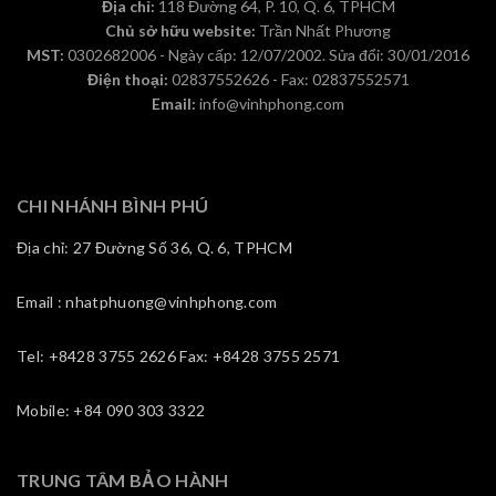
Địa chỉ:
118 Đường 64, P. 10, Q. 6, TPHCM
Chủ sở hữu website:
Trần Nhất Phương
MST:
0302682006 - Ngày cấp: 12/07/2002. Sửa đổi: 30/01/2016
Điện thoại:
02837552626 - Fax: 02837552571
Email:
info@vinhphong.com
CHI NHÁNH BÌNH PHÚ
Địa chỉ: 27 Đường Số 36, Q. 6, TPHCM
Email : nhatphuong@vinhphong.com
Tel: +8428 3755 2626 Fax: +8428 3755 2571
Mobile: +84 090 303 3322
TRUNG TÂM BẢO HÀNH