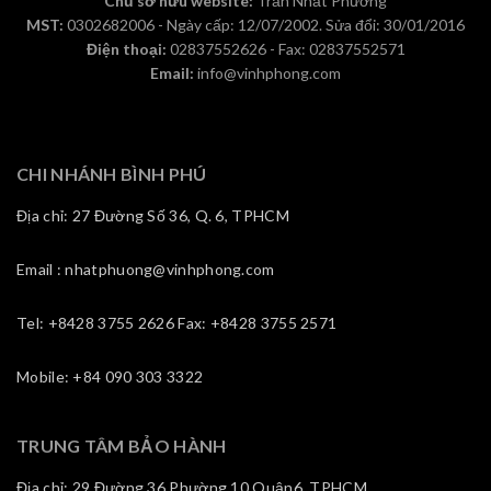
Chủ sở hữu website:
Trần Nhất Phương
MST:
0302682006 - Ngày cấp: 12/07/2002. Sửa đổi: 30/01/2016
Điện thoại:
02837552626 - Fax: 02837552571
Email:
info@vinhphong.com
CHI NHÁNH BÌNH PHÚ
Địa chỉ: 27 Đường Số 36, Q. 6, TPHCM
Email : nhatphuong@vinhphong.com
Tel: +8428 3755 2626 Fax: +8428 3755 2571
Mobile: +84 090 303 3322
TRUNG TÂM BẢO HÀNH
Địa chỉ: 29 Đường 36,Phường 10,Quận6, TPHCM