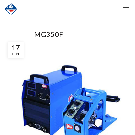
IMG350F
17
TH1