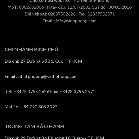
Chủ sở hữu website:
Trần Nhất Phương
MST:
0302682006 - Ngày cấp: 12/07/2002. Sửa đổi: 30/01/2016
Điện thoại:
02837552626 - Fax: 02837552571
Email:
info@vinhphong.com
CHI NHÁNH BÌNH PHÚ
Địa chỉ: 27 Đường Số 36, Q. 6, TPHCM
Email : nhatphuong@vinhphong.com
Tel: +8428 3755 2626 Fax: +8428 3755 2571
Mobile: +84 090 303 3322
TRUNG TÂM BẢO HÀNH
Địa chỉ: 29 Đường 36,Phường 10,Quận6, TPHCM