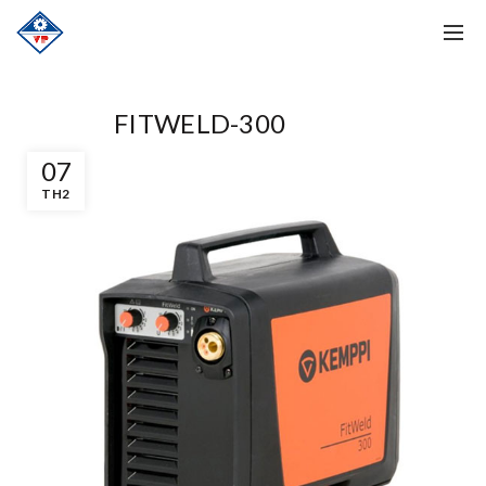
FITWELD-300
07
TH2