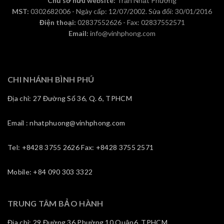
Chủ sở hữu website:
Trần Nhất Phương
MST:
0302682006 - Ngày cấp: 12/07/2002. Sửa đổi: 30/01/2016
Điện thoại:
02837552626 - Fax: 02837552571
Email:
info@vinhphong.com
CHI NHÁNH BÌNH PHÚ
Địa chỉ: 27 Đường Số 36, Q. 6, TPHCM
Email : nhatphuong@vinhphong.com
Tel: +8428 3755 2626 Fax: +8428 3755 2571
Mobile: +84 090 303 3322
TRUNG TÂM BẢO HÀNH
Địa chỉ: 29 Đường 36,Phường 10,Quận6, TPHCM