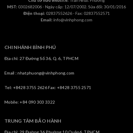
Chủ sở hữu website:
Trần Nhất Phương
MST:
0302682006 - Ngày cấp: 12/07/2002. Sửa đổi: 30/01/2016
Điện thoại:
02837552626 - Fax: 02837552571
Email:
info@vinhphong.com
CHI NHÁNH BÌNH PHÚ
Địa chỉ: 27 Đường Số 36, Q. 6, TPHCM
Email : nhatphuong@vinhphong.com
Tel: +8428 3755 2626 Fax: +8428 3755 2571
Mobile: +84 090 303 3322
TRUNG TÂM BẢO HÀNH
Địa chỉ: 29 Đường 36,Phường 10,Quận6, TPHCM