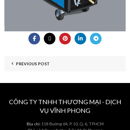
PREVIOUS POST
CÔNG TY TNHH THƯƠNG MẠI - DỊCH
VỤ VĨNH PHONG
Địa chỉ:
118 Đường 64, P. 10, Q. 6, TPHCM