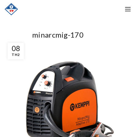
minarcmig-170
08
TH2