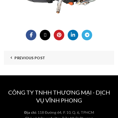
PREVIOUS POST
CÔNG TY TNHH THƯƠNG MẠI - DỊCH
VỤ VĨNH PHONG
Địa chỉ:
118 Đường 64, P. 10, Q. 6, TPHCM