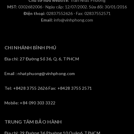
Chủ sở hữu website:
Trần Nhất Phương
MST:
0302682006 - Ngày cấp: 12/07/2002. Sửa đổi: 30/01/2016
Điện thoại:
02837552626 - Fax: 02837552571
Email:
info@vinhphong.com
CHI NHÁNH BÌNH PHÚ
Địa chỉ: 27 Đường Số 36, Q. 6, TPHCM
Email : nhatphuong@vinhphong.com
Tel: +8428 3755 2626 Fax: +8428 3755 2571
Mobile: +84 090 303 3322
TRUNG TÂM BẢO HÀNH
Địa chỉ: 29 Đường 36,Phường 10,Quận6, TPHCM