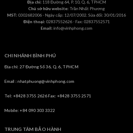
Địa chỉ:
118 Đường 64, P. 10, Q. 6, TPHCM
Chủ sở hữu website:
Trần Nhất Phương
MST:
0302682006 - Ngày cấp: 12/07/2002. Sửa đổi: 30/01/2016
Điện thoại:
02837552626 - Fax: 02837552571
Email:
info@vinhphong.com
CHI NHÁNH BÌNH PHÚ
Địa chỉ: 27 Đường Số 36, Q. 6, TPHCM
Email : nhatphuong@vinhphong.com
Tel: +8428 3755 2626 Fax: +8428 3755 2571
Mobile: +84 090 303 3322
TRUNG TÂM BẢO HÀNH