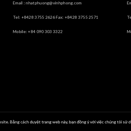
Email : nhatphuong@vinhphong.com
E
Tel: +8428 3755 2626 Fax: +8428 3755 2571
T
Mobile: +84 090 303 3322
M
site. Bằng cách duyệt trang web này, bạn đồng ý với việc chúng tôi sử 
© 2026
Vĩnh Phong
. All rights reserved