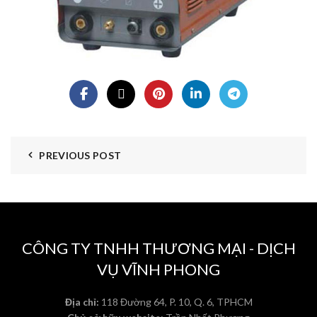
PREVIOUS POST
CÔNG TY TNHH THƯƠNG MẠI - DỊCH
VỤ VĨNH PHONG
Địa chỉ:
118 Đường 64, P. 10, Q. 6, TPHCM