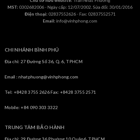
Chủ sở hữu website:
Trần Nhất Phương
MST:
0302682006 - Ngày cấp: 12/07/2002. Sửa đổi: 30/01/2016
Điện thoại:
02837552626 - Fax: 02837552571
Email:
info@vinhphong.com
CHI NHÁNH BÌNH PHÚ
Địa chỉ: 27 Đường Số 36, Q. 6, TPHCM
Email : nhatphuong@vinhphong.com
Tel: +8428 3755 2626 Fax: +8428 3755 2571
Mobile: +84 090 303 3322
TRUNG TÂM BẢO HÀNH
Địa chỉ: 29 Đường 36,Phường 10,Quận6, TPHCM