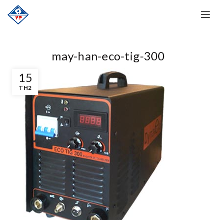
may-han-eco-tig-300
15
TH2