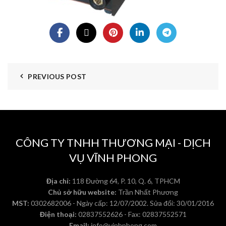
PREVIOUS POST
CÔNG TY TNHH THƯƠNG MẠI - DỊCH
VỤ VĨNH PHONG
Địa chỉ:
118 Đường 64, P. 10, Q. 6, TPHCM
Chủ sở hữu website:
Trần Nhất Phương
MST:
0302682006 - Ngày cấp: 12/07/2002. Sửa đổi: 30/01/2016
Điện thoại:
02837552626 - Fax: 02837552571
Email:
info@vinhphong.com