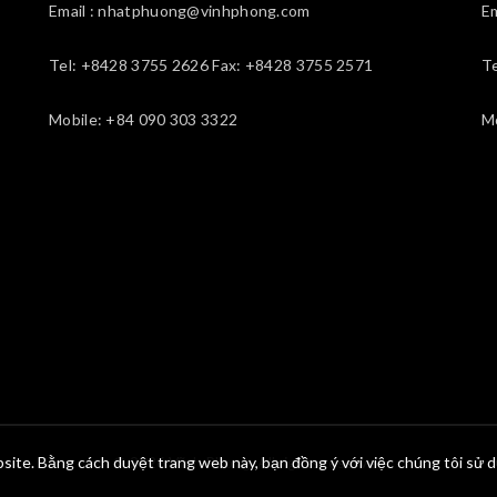
Email : nhatphuong@vinhphong.com
E
Tel: +8428 3755 2626 Fax: +8428 3755 2571
T
Mobile: +84 090 303 3322
M
site. Bằng cách duyệt trang web này, bạn đồng ý với việc chúng tôi sử 
© 2026
Vĩnh Phong
. All rights reserved