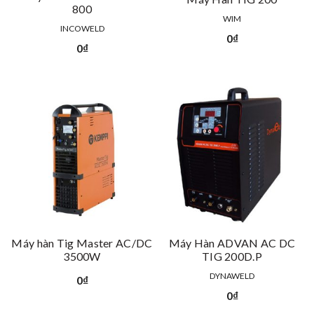
800
WIM
INCOWELD
0
₫
0
₫
Máy hàn Tig Master AC/DC
Máy Hàn ADVAN AC DC
3500W
TIG 200D.P
DYNAWELD
0
₫
0
₫