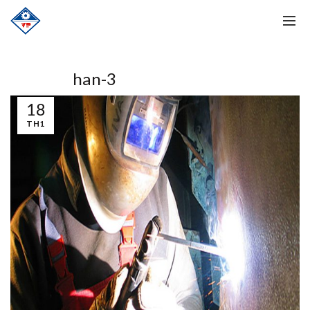
han-3
18
TH1