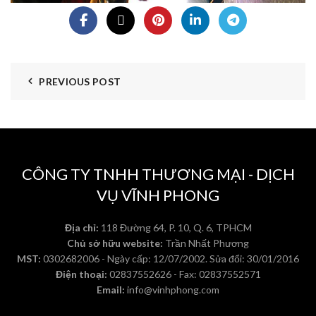
PREVIOUS POST
CÔNG TY TNHH THƯƠNG MẠI - DỊCH
VỤ VĨNH PHONG
Địa chỉ:
118 Đường 64, P. 10, Q. 6, TPHCM
Chủ sở hữu website:
Trần Nhất Phương
MST:
0302682006 - Ngày cấp: 12/07/2002. Sửa đổi: 30/01/2016
Điện thoại:
02837552626 - Fax: 02837552571
Email:
info@vinhphong.com