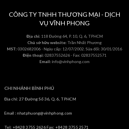
CÔNG TY TNHH THƯƠNG MẠI - DỊCH
VỤ VĨNH PHONG
Địa chỉ:
118 Đường 64, P. 10, Q. 6, TPHCM
Chủ sở hữu website:
Trần Nhất Phương
MST:
0302682006 - Ngày cấp: 12/07/2002. Sửa đổi: 30/01/2016
Điện thoại:
02837552626 - Fax: 02837552571
Email:
info@vinhphong.com
CHI NHÁNH BÌNH PHÚ
Địa chỉ: 27 Đường Số 36, Q. 6, TPHCM
Email : nhatphuong@vinhphong.com
Tel: +8428 3755 2626 Fax: +8428 3755 2571