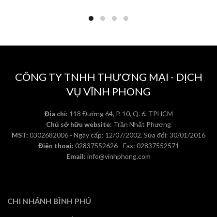
CÔNG TY TNHH THƯƠNG MẠI - DỊCH
VỤ VĨNH PHONG
Địa chỉ:
118 Đường 64, P. 10, Q. 6, TPHCM
Chủ sở hữu website:
Trần Nhất Phương
MST:
0302682006 - Ngày cấp: 12/07/2002. Sửa đổi: 30/01/2016
Điện thoại:
02837552626 - Fax: 02837552571
Email:
info@vinhphong.com
CHI NHÁNH BÌNH PHÚ