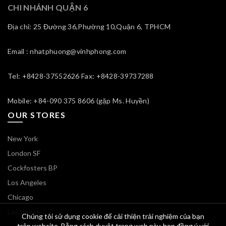
CHI NHÁNH QUẬN 6
Địa chỉ: 25 Đường 36,Phường 10,Quận 6, TPHCM
Email : nhatphuong@vinhphong.com
Tel: +8428-37552626 Fax: +8428-39737288
Mobile: +84-090 375 8606 (gặp Ms. Huyền)
OUR STORES
New York
London SF
Cockfosters BP
Los Angeles
Chicago
Las Vegas
Chúng tôi sử dụng cookie để cải thiện trải nghiệm của bạn
trên website. Bằng cách duyệt trang web này, bạn đồng ý với