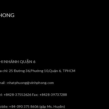
PHONG
HI NHÁNH QUẬN 6
ịa chỉ: 25 Đường 36,Phường 10,Quận 6, TPHCM
mail : nhatphuong@vinhphong.com
el: +8428-37552626 Fax: +8428-39737288
obile: +84-090 375 8606 (gặp Ms. Huyền)