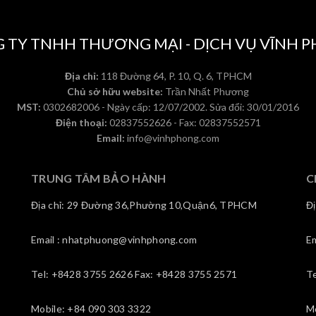
 TY TNHH THƯƠNG MẠI - DỊCH VỤ VĨNH 
Địa chỉ:
118 Đường 64, P. 10, Q. 6, TPHCM
Chủ sở hữu website:
Trần Nhất Phương
MST:
0302682006 - Ngày cấp: 12/07/2002. Sửa đổi: 30/01/2016
Điện thoại:
02837552626 - Fax: 02837552571
Email:
info@vinhphong.com
TRUNG TÂM BẢO HÀNH
C
Địa chỉ: 29 Đường 36,Phường 10,Quận6, TPHCM
Đ
Email : nhatphuong@vinhphong.com
E
Tel: +8428 3755 2626 Fax: +8428 3755 2571
T
Mobile: +84 090 303 3322
M