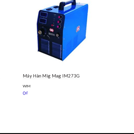
T
Máy Hàn Mig Mag IM273G
Máy Hàn M
WIM
CHANGRONG
0
₫
0
₫