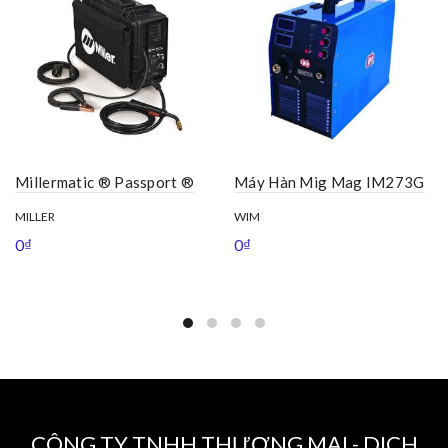
Millermatic ® Passport ®
Máy Hàn Mig Mag IM273G
MILLER
WIM
0
₫
0
₫
CÔNG TY TNHH THƯƠNG MẠI - DỊCH