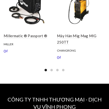
Millermatic ® Passport ®
Máy Hàn Mig Mag MIG
250TT
MILLER
0
₫
CHANGRONG
0
₫
CÔNG TY TNHH THƯƠNG MẠI - DỊCH
VỤ VĨNH PHONG