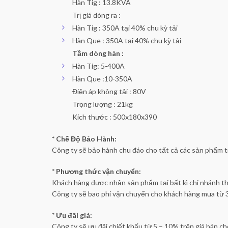
Hàn Tig : 13.8KVA
Trị giá dòng ra :
Hàn Tig : 350A tại 40% chu kỳ tải
Hàn Que : 350A tại 40% chu kỳ tải
Tầm dòng hàn :
Hàn Tig: 5-400A
Hàn Que :10-350A
Điện áp không tải : 80V
Trọng lượng : 21kg
Kích thước : 500x180x390
* Chế Độ Bảo Hành:
Công ty sẽ bảo hành chu đáo cho tất cả các sản phẩm t
* Phương thức vận chuyển:
Khách hàng được nhận sản phẩm tại bất kì chi nhánh t
Công ty sẽ bao phí vận chuyển cho khách hàng mua từ 
* Ưu đãi giá:
Công ty sẽ ưu đãi chiết khấu từ 5 – 10% trên giá bán cho