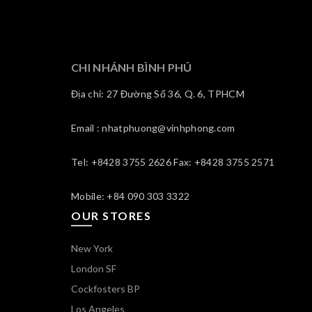
CHI NHÁNH BÌNH PHÚ
Địa chỉ: 27 Đường Số 36, Q. 6, TPHCM
Email : nhatphuong@vinhphong.com
Tel: +8428 3755 2626 Fax: +8428 3755 2571
Mobile: +84 090 303 3322
OUR STORES
New York
London SF
Cockfosters BP
Los Angeles