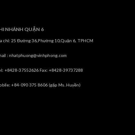
HI NHÁNH QUẬN 6
ịa chỉ: 25 Đường 36,Phường 10,Quận 6, TPHCM
mail : nhatphuong@vinhphong.com
el: +8428-37552626 Fax: +8428-39737288
obile: +84-090 375 8606 (gặp Ms. Huyền)