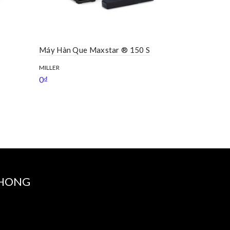
Máy Hàn Que Maxstar ® 150 S
Máy Hàn Qu
AC/DC
MILLER
0
₫
MILLER
0
₫
PHONG