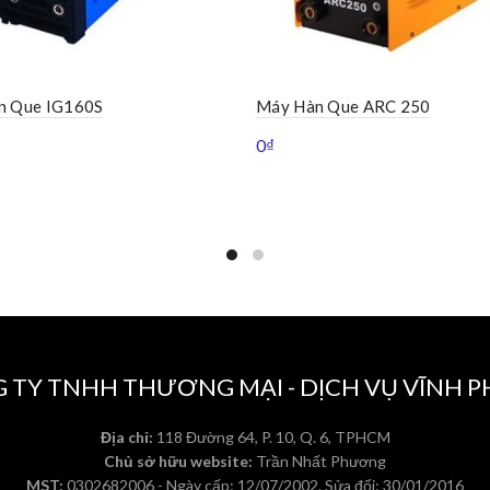
n Que IG160S
Máy Hàn Que ARC 250
0
₫
 TY TNHH THƯƠNG MẠI - DỊCH VỤ VĨNH 
Địa chỉ:
118 Đường 64, P. 10, Q. 6, TPHCM
Chủ sở hữu website:
Trần Nhất Phương
MST:
0302682006 - Ngày cấp: 12/07/2002. Sửa đổi: 30/01/2016