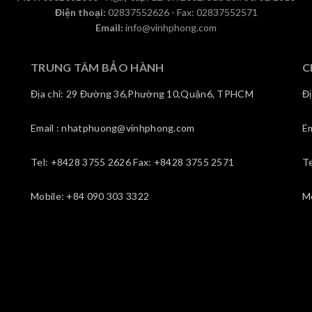
Điện thoại:
02837552626 - Fax: 02837552571
Email:
info@vinhphong.com
TRUNG TÂM BẢO HÀNH
C
Địa chỉ: 29 Đường 36,Phường 10,Quận6, TPHCM
Đ
Email : nhatphuong@vinhphong.com
E
Tel: +8428 3755 2626 Fax: +8428 3755 2571
T
Mobile: +84 090 303 3322
M