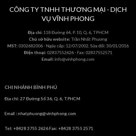
CÔNG TY TNHH THƯƠNG MẠI - DỊCH
VỤ VĨNH PHONG
Địa chỉ:
118 Đường 64, P. 10, Q. 6, TPHCM
Chủ sở hữu website:
Trần Nhất Phương
MST:
0302682006 - Ngày cấp: 12/07/2002. Sửa đổi: 30/01/2016
Điện thoại:
02837552626 - Fax: 02837552571
Email:
info@vinhphong.com
CHI NHÁNH BÌNH PHÚ
Địa chỉ: 27 Đường Số 36, Q. 6, TPHCM
Email : nhatphuong@vinhphong.com
Tel: +8428 3755 2626 Fax: +8428 3755 2571