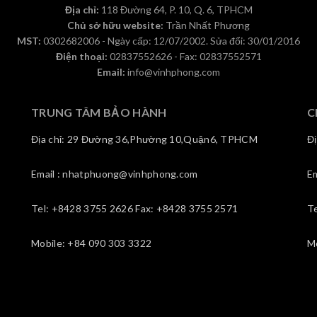
Địa chỉ:
118 Đường 64, P. 10, Q. 6, TPHCM
Chủ sở hữu website:
Trần Nhất Phương
MST:
0302682006 - Ngày cấp: 12/07/2002. Sửa đổi: 30/01/2016
Điện thoại:
02837552626 - Fax: 02837552571
Email:
info@vinhphong.com
TRUNG TÂM BẢO HÀNH
C
Địa chỉ: 29 Đường 36,Phường 10,Quận6, TPHCM
Đ
Email : nhatphuong@vinhphong.com
E
Tel: +8428 3755 2626 Fax: +8428 3755 2571
T
Mobile: +84 090 303 3322
M