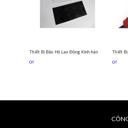
Thiết Bị Bảo Hộ Lao Động Kính hàn
Thiết B
0
₫
0
₫
CÔNG