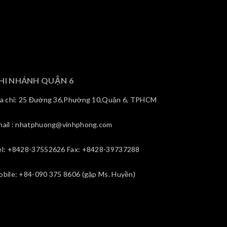
HI NHÁNH QUẬN 6
ịa chỉ: 25 Đường 36,Phường 10,Quận 6, TPHCM
mail : nhatphuong@vinhphong.com
el: +8428-37552626 Fax: +8428-39737288
obile: +84-090 375 8606 (gặp Ms. Huyền)