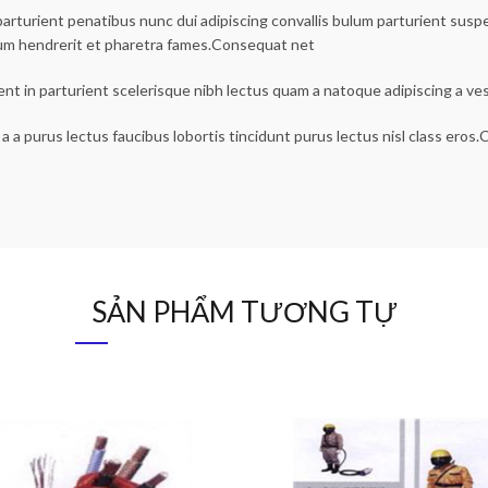
urient penatibus nunc dui adipiscing convallis bulum parturient suspen
lum hendrerit et pharetra fames.Consequat net
ent in parturient scelerisque nibh lectus quam a natoque adipiscing a v
a a purus lectus faucibus lobortis tincidunt purus lectus nisl class ero
SẢN PHẨM TƯƠNG TỰ