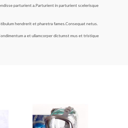
disse parturient a.Parturient in parturient scelerisque
estibulum hendrerit et pharetra fames.Consequat netus.
s.Condimentum a et ullamcorper dictumst mus et tristique