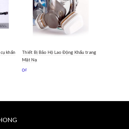
 cụ khẩn
Thiết Bị Bảo Hộ Lao Động Khẩu trang
Thiết Bị B
Mặt Nạ
Bảo Hộ
0
₫
0
₫
PHONG