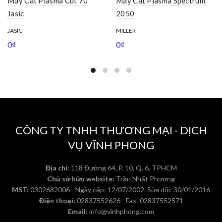
Máy Cắt Plasma Cut 70
Máy Cắt Plasma Spectrum
Jasic
2050
JASIC
MILLER
0
₫
0
₫
CÔNG TY TNHH THƯƠNG MẠI - DỊCH
VỤ VĨNH PHONG
Địa chỉ:
118 Đường 64, P. 10, Q. 6, TPHCM
Chủ sở hữu website:
Trần Nhất Phương
MST:
0302682006 - Ngày cấp: 12/07/2002. Sửa đổi: 30/01/2016
Điện thoại:
02837552626 - Fax: 02837552571
Email:
info@vinhphong.com