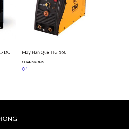
AC/DC
Máy Hàn Que TIG 160
Máy Hàn Q
0
₫
CHANGRONG
0
₫
PHONG