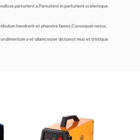
disse parturient a.Parturient in parturient scelerisque
estibulum hendrerit et pharetra fames.Consequat netus.
s.Condimentum a et ullamcorper dictumst mus et tristique