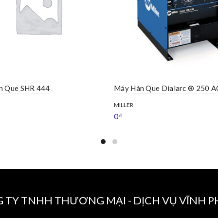
n Que SHR 444
Máy Hàn Que Dialarc ® 250 
MILLER
0
₫
 TY TNHH THƯƠNG MẠI - DỊCH VỤ VĨNH 