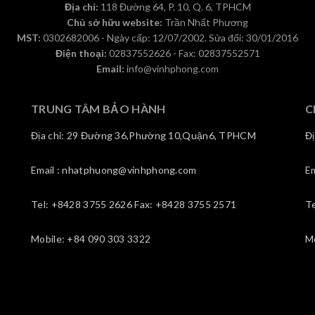
Địa chỉ:
118 Đường 64, P. 10, Q. 6, TPHCM
Chủ sở hữu website:
Trần Nhất Phương
MST:
0302682006 - Ngày cấp: 12/07/2002. Sửa đổi: 30/01/2016
Điện thoại:
02837552626 - Fax: 02837552571
Email:
info@vinhphong.com
TRUNG TÂM BẢO HÀNH
C
Địa chỉ: 29 Đường 36,Phường 10,Quận6, TPHCM
Đ
Email : nhatphuong@vinhphong.com
E
Tel: +8428 3755 2626 Fax: +8428 3755 2571
T
Mobile: +84 090 303 3322
M