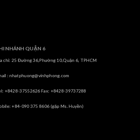
HI NHÁNH QUẬN 6
ịa chỉ: 25 Đường 36,Phường 10,Quận 6, TPHCM
mail : nhatphuong@vinhphong.com
el: +8428-37552626 Fax: +8428-39737288
obile: +84-090 375 8606 (gặp Ms. Huyền)