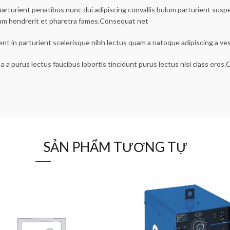
urient penatibus nunc dui adipiscing convallis bulum parturient suspen
lum hendrerit et pharetra fames.Consequat net
ent in parturient scelerisque nibh lectus quam a natoque adipiscing a v
a a purus lectus faucibus lobortis tincidunt purus lectus nisl class ero
SẢN PHẨM TƯƠNG TỰ