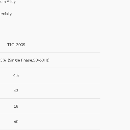
ium Alloy
cially.
TIG-200S
% (Single Phase,50/60Hz)
4.5
43
18
60