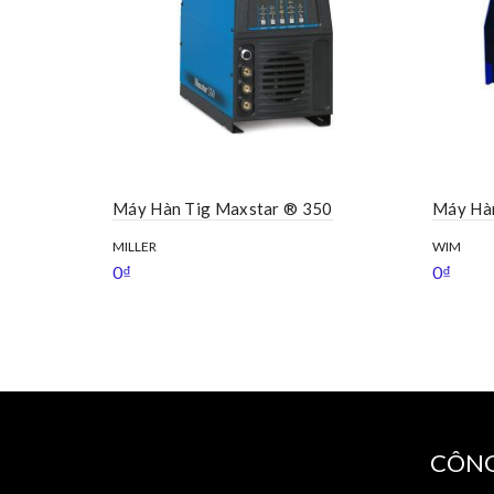
Máy Hàn Tig Maxstar ® 350
Máy Hà
MILLER
WIM
0
₫
0
₫
CÔNG