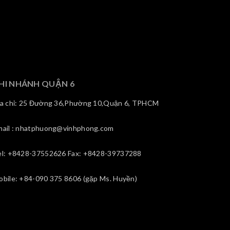
HI NHÁNH QUẬN 6
ịa chỉ: 25 Đường 36,Phường 10,Quận 6, TPHCM
mail : nhatphuong@vinhphong.com
el: +8428-37552626 Fax: +8428-39737288
obile: +84-090 375 8606 (gặp Ms. Huyền)