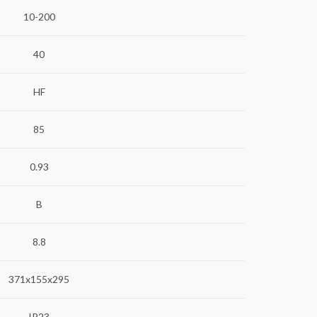
10-200
40
HF
85
0.93
B
8.8
371x155x295
IP23