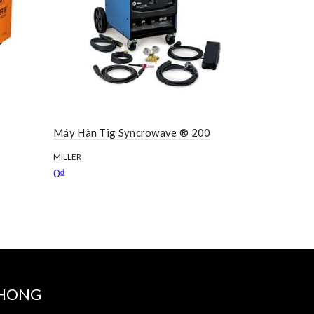
Máy Hàn Tig Syncrowave ® 200
Máy Hàn Ti
MILLER
MILLER
0
₫
0
₫
PHONG