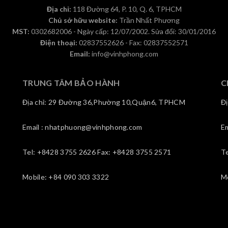
Địa chỉ:
118 Đường 64, P. 10, Q. 6, TPHCM
Chủ sở hữu website:
Trần Nhất Phương
MST:
0302682006 - Ngày cấp: 12/07/2002. Sửa đổi: 30/01/2016
Điện thoại:
02837552626 - Fax: 02837552571
Email:
info@vinhphong.com
TRUNG TÂM BẢO HÀNH
C
Địa chỉ: 29 Đường 36,Phường 10,Quận6, TPHCM
Đ
Email : nhatphuong@vinhphong.com
E
Tel: +8428 3755 2626 Fax: +8428 3755 2571
T
Mobile: +84 090 303 3322
M