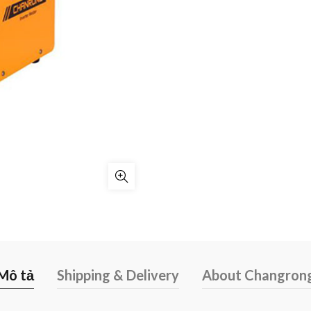
Mô tả
Shipping & Delivery
About Changron