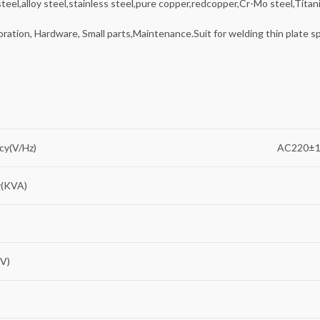
 steel,alloy steel,stainless steel,pure copper,redcopper,Cr-Mo steel,Titan
ration, Hardware, Small parts,Maintenance.Suit for welding thin plate spe
cy(V/Hz)
AC220±15
y(KVA)
(V)