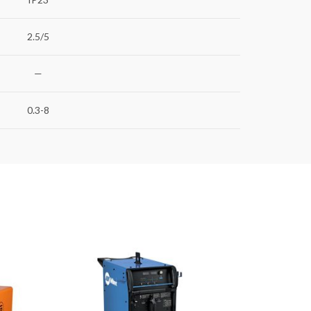
2.5/5
—
0.3-8