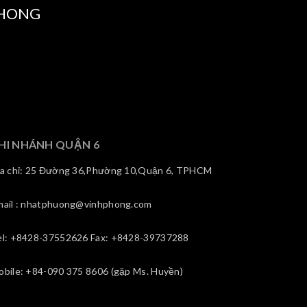
PHONG
HI NHÁNH QUẬN 6
ịa chỉ: 25 Đường 36,Phường 10,Quận 6, TPHCM
mail : nhatphuong@vinhphong.com
el: +8428-37552626 Fax: +8428-39737288
obile: +84-090 375 8606 (gặp Ms. Huyền)