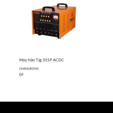
Máy Hàn Tig 315P ACDC
Máy Hàn Ti
CHANGRONG
DYNAWELD
0
₫
0
₫