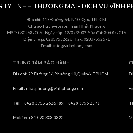
 TY TNHH THƯƠNG MẠI - DỊCH VỤ VĨNH 
Địa chỉ:
118 Đường 64, P. 10, Q. 6, TPHCM
Chủ sở hữu website:
Trần Nhất Phương
MST:
0302682006 - Ngày cấp: 12/07/2002. Sửa đổi: 30/01/2016
Điện thoại:
02837552626 - Fax: 02837552571
Email:
info@vinhphong.com
TRUNG TÂM BẢO HÀNH
C
Địa chỉ: 29 Đường 36,Phường 10,Quận6, TPHCM
Đ
Email : nhatphuong@vinhphong.com
E
Tel: +8428 3755 2626 Fax: +8428 3755 2571
T
Mobile: +84 090 303 3322
M