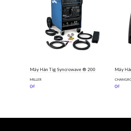
Máy Hàn Tig Syncrowave ® 200
Máy Hà
MILLER
CHANGR
0
₫
0
₫