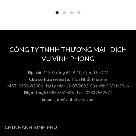
CÔNG TY TNHH THƯƠNG MẠI - DỊCH
VỤ VĨNH PHONG
Địa chỉ:
118 Đường 64, P. 10, Q. 6, TPHCM
Chủ sở hữu website:
Trần Nhất Phương
MST:
0302682006 - Ngày cấp: 12/07/2002. Sửa đổi: 30/01/2016
Điện thoại:
02837552626 - Fax: 02837552571
Email:
info@vinhphong.com
CHI NHÁNH BÌNH PHÚ