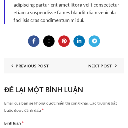
adipiscing parturient amet litora velit consectetur
etiam a suspendisse fames blandit diam vehicula
facilisis cras condimentum mi dui.
PREVIOUS POST
NEXT POST
ĐỂ LẠI MỘT BÌNH LUẬN
Email của bạn sẽ không được hiển thị công khai.
Các trường bắt
*
buộc được đánh dấu
*
Bình luận