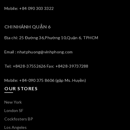
Mobile: +84 090 303 3322
CHI NHÁNH QUẬN 6
Địa chỉ: 25 Đường 36,Phường 10,Quận 6, TPHCM
Email : nhatphuong@vinhphong.com
Tel: +8428-37552626 Fax: +8428-39737288
Mobile: +84-090 375 8606 (gặp Ms. Huyền)
OUR STORES
New York
London SF
Cockfosters BP
Los Angeles