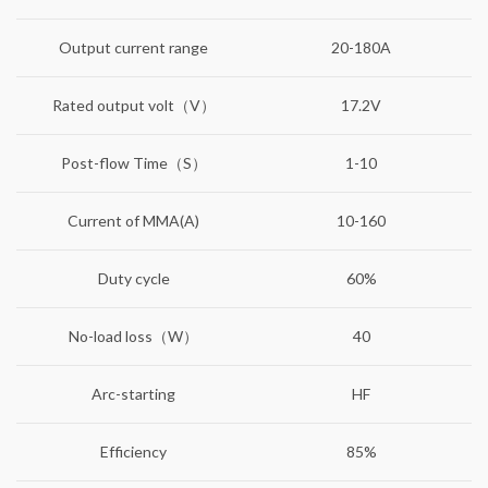
Output current range
20-180A
Rated output volt（V）
17.2V
Post-flow Time（S）
1-10
Current of MMA(A)
10-160
Duty cycle
60%
No-load loss（W）
40
Arc-starting
HF
Efficiency
85%