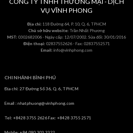
CÔNG TY TNHH THƯƠNG MẠI - DỊCH
VỤ VĨNH PHONG
Địa chỉ:
118 Đường 64, P. 10, Q. 6, TPHCM
Chủ sở hữu website:
Trần Nhất Phương
MST:
0302682006 - Ngày cấp: 12/07/2002. Sửa đổi: 30/01/2016
Điện thoại:
02837552626 - Fax: 02837552571
Email:
info@vinhphong.com
CHI NHÁNH BÌNH PHÚ
Địa chỉ: 27 Đường Số 36, Q. 6, TPHCM
Email : nhatphuong@vinhphong.com
Tel: +8428 3755 2626 Fax: +8428 3755 2571
Mobile: +84 090 303 3322