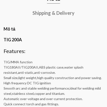
Shipping & Delivery
Mô tả
TIG 200A
Features:
TIG/MMA function
TIG180AII/TIG200AII,ABS plastic case,water splash
resistant,anti-static,anti-corrosive.
Small size,light weight,high quality construction and power saving.
High frequency DC TIG ignition
Smooth arc and stable welding performance,ideal for welding mild
steel,stainless steel,copper and titanium.
Automatic over-voltage and over-current protection.
Quick connect torch and gas fittings.