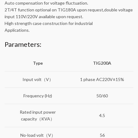
Auto compensation for voltage fluctuation.
2T/4T function optional on TIG180A upon request,double voltage
input 110V/220V available upon request.
High strength case construction for industrial
Applications.
Parameters:
Type
TIG200A
Input volt（V）
1 phase AC220V±15%
Frequency (Hz)
50/60
Rated input power
4.5
capacity（KVA）
No-load volt（V）
56