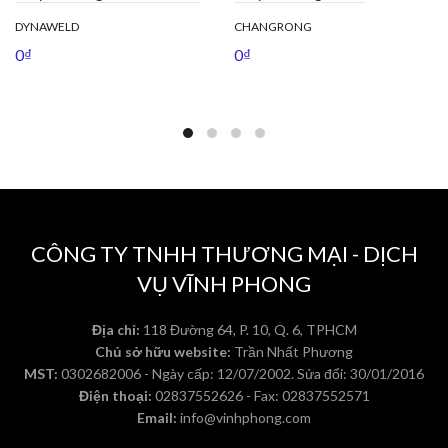
DYNAWELD
CHANGRONG
0
₫
0
₫
CÔNG TY TNHH THƯƠNG MẠI - DỊCH
VỤ VĨNH PHONG
Địa chỉ:
118 Đường 64, P. 10, Q. 6, TPHCM
Chủ sở hữu website:
Trần Nhất Phương
MST:
0302682006 - Ngày cấp: 12/07/2002. Sửa đổi: 30/01/2016
Điện thoại:
02837552626 - Fax: 02837552571
Email:
info@vinhphong.com