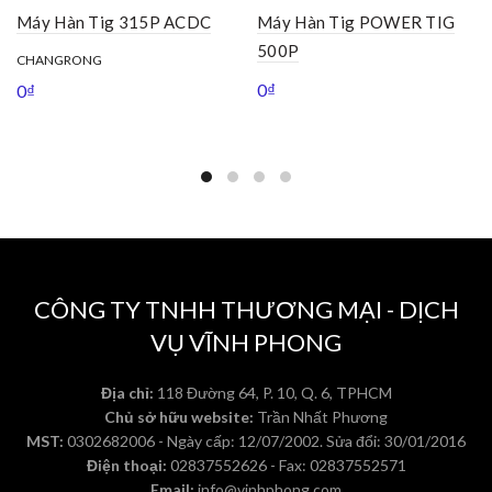
Máy Hàn Tig 315P ACDC
Máy Hàn Tig POWER TIG
500P
CHANGRONG
0
₫
0
₫
CÔNG TY TNHH THƯƠNG MẠI - DỊCH
VỤ VĨNH PHONG
Địa chỉ:
118 Đường 64, P. 10, Q. 6, TPHCM
Chủ sở hữu website:
Trần Nhất Phương
MST:
0302682006 - Ngày cấp: 12/07/2002. Sửa đổi: 30/01/2016
Điện thoại:
02837552626 - Fax: 02837552571
Email:
info@vinhphong.com